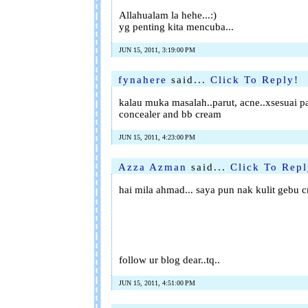
Allahualam la hehe...:)
yg penting kita mencuba...
JUN 15, 2011, 3:19:00 PM
fynahere
said...
Click To Reply!
kalau muka masalah..parut, acne..xsesuai p
concealer and bb cream
JUN 15, 2011, 4:23:00 PM
Azza Azman
said...
Click To Repl
hai mila ahmad... saya pun nak kulit gebu c
follow ur blog dear..tq..
JUN 15, 2011, 4:51:00 PM