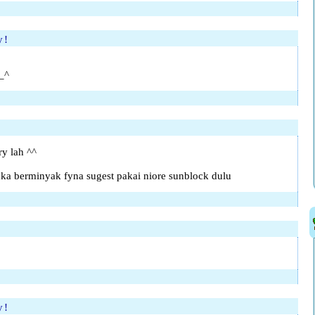
y!
__^
ry lah ^^
muka berminyak fyna sugest pakai niore sunblock dulu
y!