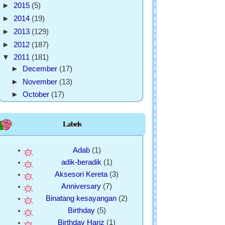
►
2015
(5)
►
2014
(19)
►
2013
(129)
►
2012
(187)
▼
2011
(181)
►
December
(17)
►
November
(13)
►
October
(17)
►
September
(18)
►
August
(16)
Labels
►
July
(21)
▼
June
(16)
Adab
(1)
Harta Pusaka Nenek
adik-beradik
(1)
WORDLESS WEDNESDAY
Aksesori Kereta
(3)
bagaimana cara basuhan di kedai
Anniversary
(7)
dobi er???
Binatang kesayangan
(2)
jelesla nak jugak!!!
Birthday
(5)
sekadar luahan hati..tiada niat lain.
Birthday Hariz
(1)