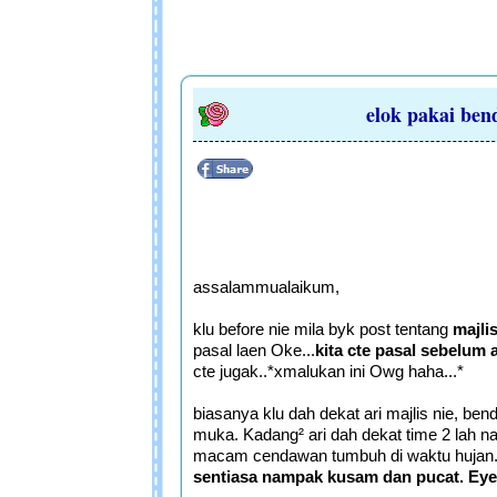
elok pakai ben
assalammualaikum,
klu before nie mila byk post tentang
majli
pasal laen Oke...
kita cte pasal sebelum 
cte jugak..*xmalukan ini Owg haha...*
biasanya klu dah dekat ari majlis nie, be
muka. Kadang² ari dah dekat time 2 lah n
macam cendawan tumbuh di waktu hujan. 
sentiasa nampak kusam dan pucat.
Eye