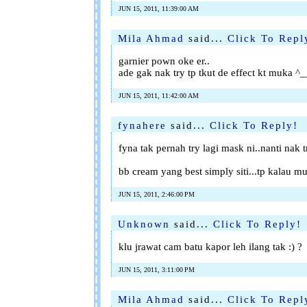
JUN 15, 2011, 11:39:00 AM
Mila Ahmad
said...
Click To Repl
garnier pown oke er..
ade gak nak try tp tkut de effect kt muka ^
JUN 15, 2011, 11:42:00 AM
fynahere
said...
Click To Reply!
fyna tak pernah try lagi mask ni..nanti nak t
bb cream yang best simply siti...tp kalau 
JUN 15, 2011, 2:46:00 PM
Unknown
said...
Click To Reply!
klu jrawat cam batu kapor leh ilang tak :) ?
JUN 15, 2011, 3:11:00 PM
Mila Ahmad
said...
Click To Repl