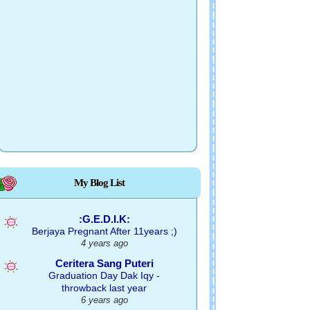
My Blog List
:G.E.D.I.K:
Berjaya Pregnant After 11years ;)
4 years ago
Ceritera Sang Puteri
Graduation Day Dak Iqy -
throwback last year
6 years ago