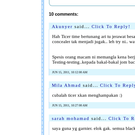
10 comments:
Akunyer
said...
Click To Reply!
Hah Ticer time bertunang ari tu jerawat besar
concealer tak menjadi jugak.. leh try ni.. wat
Spesis orang macam ni memangla kena berj
Testing-testing..kepada bakal-bakal jom ba
JUN 15, 2011, 10:12:00 AM
Mila Ahmad
said...
Click To Repl
cubalah ticer xkan menghampakan :)
JUN 15, 2011, 10:27:00 AM
sarah mohamad
said...
Click To R
saya guna yg garnier. elok gak. semua blac