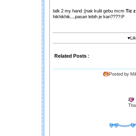
talk 2 my hand :[nak kulit gebu mcm
Tiz 
hikhikhik....pasan lebih je kan????:P
♥Lik
Related Posts :
Posted by
Mi
Tha