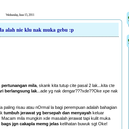
Wednesday, June 15, 2011
da alah nie klu nak muka gebu :p
s pertunangan mila
, skank kita tutup cite pasal 2 lak...kita cte
ari berlangsung lak
...ade yg nak dengar???xde??Oke xpe nak
nda paling risau atau nOrmal la bagi perempuan adalah bahagian
ak
tumbuh jerawat yg bersepah dan menyayah
keluar
Macam mila mungkin xde masalah jerawat tapi kulit muka
 bags jgn cakapla memg jelas
kelihatan buwuk sgt Oke!