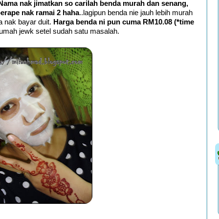
Nama nak jimatkan so carilah benda murah dan senang,
berape nak ramai 2 haha
..lagipun benda nie jauh lebih murah
ila nak bayar duit.
Harga benda ni pun cuma RM10.08 (*time
at umah jewk setel sudah satu masalah.