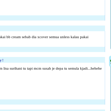
akai bb cream sebab dia xcover semua unless kalau pakai
y!
m lisa surihani tu tapi mcm susah je depa tu semula kjadi...hehehe