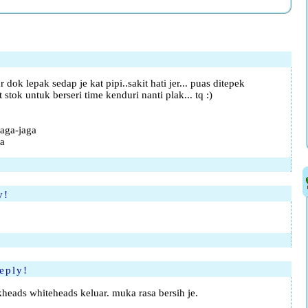
 dok lepak sedap je kat pipi..sakit hati jer... puas ditepek
 stok untuk berseri time kenduri nanti plak... tq :)
aga-jaga
ca
y!
eply!
kheads whiteheads keluar. muka rasa bersih je.