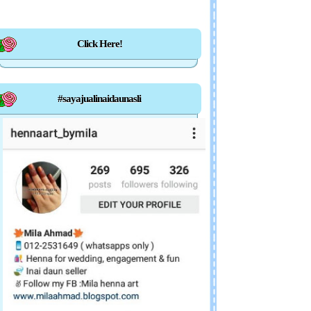
Click Here!
#sayajualinaidaunasli